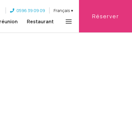
0596 39 09 09
Français
Réserver
 réunion
Restaurant