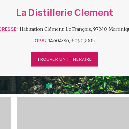
La Distillerie Clement
DRESSE
Habitation Clément, Le François, 97240, Martiniq
GPS
14.604386,-60.909005
TROUVER UN ITINÉRAIRE