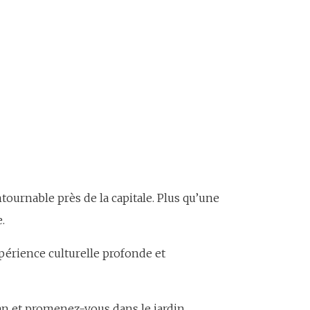
ontournable près de la capitale. Plus qu’une
.
périence culturelle profonde et
r an et promenez-vous dans le jardin